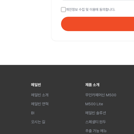
개인정보 수집 및 이용에 동의합니다.
메일빈
제품 소개
메일빈 소개
무인카페머신 M500
메일빈 연혁
M500 Lite
BI
메일빈 솔루션
오시는 길
스페셜티 원두
추출 가능 메뉴