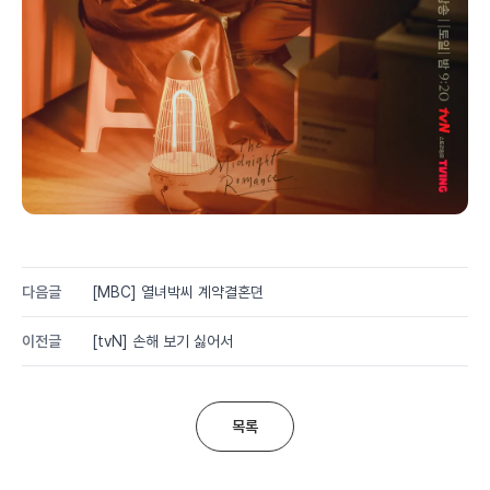
다음글
[MBC] 열녀박씨 계약결혼뎐
이전글
[tvN] 손해 보기 싫어서
목록