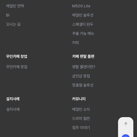
메일빈 연혁
M500 Lite
BI
메일빈 솔루션
오시는 길
스페셜티 원두
추출 가능 메뉴
커피
무인카페 창업
카페 렌탈 플랜
무인카페 창업
렌탈 플랜이란?
샵인샵 창업
맞춤형 솔루션
설치사례
커뮤니티
설치사례
메일빈 소식
드라마 협찬
↑
점주 이야기